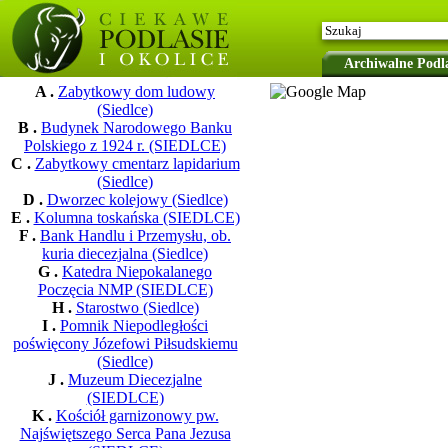
Archiwalne Podla
A .
Zabytkowy dom ludowy
(Siedlce)
B .
Budynek Narodowego Banku
Polskiego z 1924 r. (SIEDLCE)
C .
Zabytkowy cmentarz lapidarium
(Siedlce)
D .
Dworzec kolejowy (Siedlce)
E .
Kolumna toskańska (SIEDLCE)
F .
Bank Handlu i Przemysłu, ob.
kuria diecezjalna (Siedlce)
G .
Katedra Niepokalanego
Poczęcia NMP (SIEDLCE)
H .
Starostwo (Siedlce)
I .
Pomnik Niepodległości
poświęcony Józefowi Piłsudskiemu
(Siedlce)
J .
Muzeum Diecezjalne
(SIEDLCE)
K .
Kościół garnizonowy pw.
Najświętszego Serca Pana Jezusa